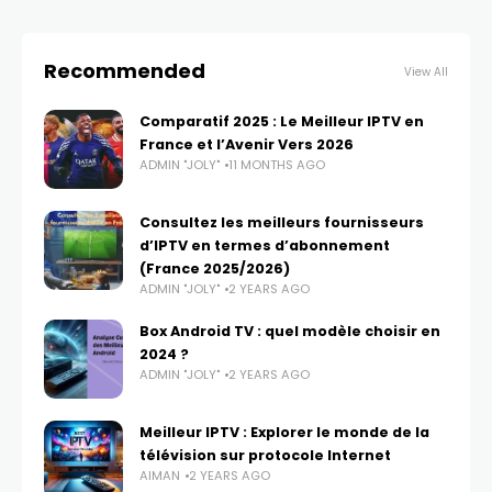
Recommended
View All
Comparatif 2025 : Le Meilleur IPTV en
France et l’Avenir Vers 2026
ADMIN "JOLY"
11 MONTHS AGO
Consultez les meilleurs fournisseurs
d’IPTV en termes d’abonnement
(France 2025/2026)
ADMIN "JOLY"
2 YEARS AGO
Box Android TV : quel modèle choisir en
2024 ?
ADMIN "JOLY"
2 YEARS AGO
Meilleur IPTV : Explorer le monde de la
télévision sur protocole Internet
AIMAN
2 YEARS AGO