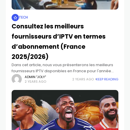
TECH
Consultez les meilleurs
fournisseurs d’IPTV en termes
d’abonnement (France
2025/2026)
Dans cet article, nous vous présenterons les meilleurs
fournisseurs IPTV disponibles en France pour l'année
2024, offrant une qualité exceptionnelle. Nous avons
ADMIN "JOLY"
2 YEARS AGO
KEEP READING
2 YEARS AGO
méticuleusement sélectionné ces prestataires selon
des critères rigoureux,