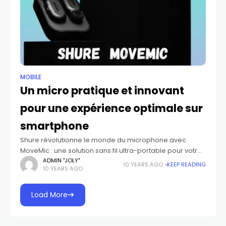
MOBILE
Un micro pratique et innovant
pour une expérience optimale sur
smartphone
Shure révolutionne le monde du microphone avec
MoveMic : une solution sans fil ultra-portable pour votre
smartphone Shure, leader mondial dans le domaine
ADMIN "JOLY"
10 YEARS AGO
KEEP READING
10 YEARS AGO
des technologies audio, présente MoveMic, une
nouvelle
Load More