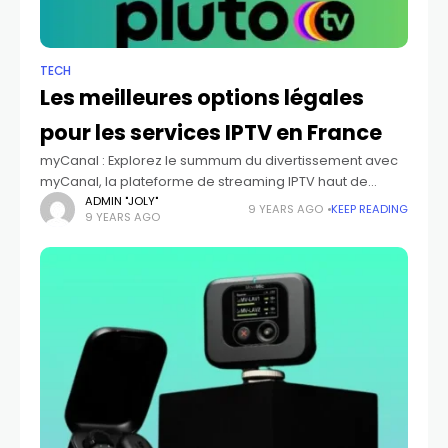
TECH
Les meilleures options légales
pour les services IPTV en France
myCanal : Explorez le summum du divertissement avec
myCanal, la plateforme de streaming IPTV haut de
gamme de Canal+. Plongez dans une expérience sans
ADMIN "JOLY"
9 YEARS AGO
KEEP READING
9 YEARS AGO
égale France TV : Votre Portail