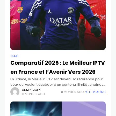
TECH
Comparatif 2025 : Le Meilleur IPTV
en France et l’Avenir Vers 2026
En France, le Meilleur IPTV est devenu la référence pour
ceux qui veulent accéder à un contenu illimité : chaînes
internationales, films, séries, documentaires et surtout
ADMIN "JOLY"
11 MONTHS AGO
KEEP READING
11 MONTHS AGO
retransmissions sportives en direct.