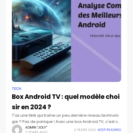
TECH
Box Android TV : quel modèle choi
sir en 2024 ?
T'as une télé qui traîne un peu derrière niveau technolo
gie ? Pas de panique ! Avec une box Android TV, c'est co
mme lui donner une seconde jeunesse. T'auras accès à
ADMIN "JOLY"
2 YEARS AGO
KEEP READING
2 YEARS AGO