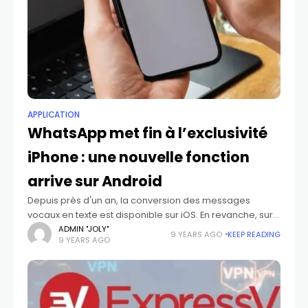
APPLICATION
WhatsApp met fin à l’exclusivité
iPhone : une nouvelle fonction
arrive sur Android
Depuis près d'un an, la conversion des messages
vocaux en texte est disponible sur iOS. En revanche, sur
Android, cette fonction brille par son absence. Toutefois,
ADMIN "JOLY"
9 YEARS AGO
KEEP READING
9 YEARS AGO
des indices découverts dans