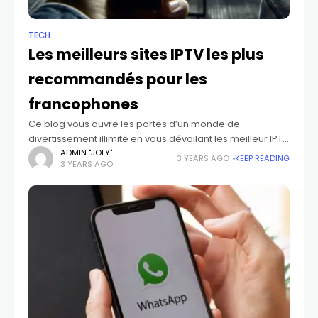
TECH
Les meilleurs sites IPTV les plus
recommandés pour les
francophones
Ce blog vous ouvre les portes d’un monde de
divertissement illimité en vous dévoilant les meilleur IPTV
de haute qualité disponibles en France. Oubliez les
ADMIN "JOLY"
3 YEARS AGO
KEEP READING
3 YEARS AGO
câbles et les abonnements onéreux,