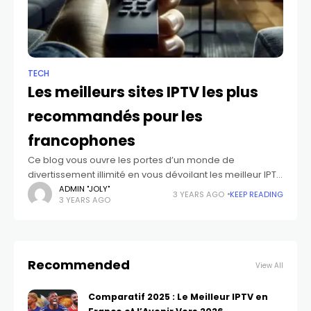
TECH
Les meilleurs sites IPTV les plus
recommandés pour les
francophones
Ce blog vous ouvre les portes d’un monde de
divertissement illimité en vous dévoilant les meilleur IPTV
de haute qualité disponibles en France. Oubliez les
ADMIN "JOLY"
3 YEARS AGO
KEEP READING
3 YEARS AGO
câbles et les abonnements onéreux,
Recommended
View All
Comparatif 2025 : Le Meilleur IPTV en