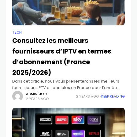
TECH
Consultez les meilleurs
fournisseurs d’IPTV en termes
d’abonnement (France
2025/2026)
Dans cet article, nous vous présenterons les meilleurs
fournisseurs IPTV disponibles en France pour l'année
2024, offrant une qualité exceptionnelle. Nous avons
ADMIN "JOLY"
2 YEARS AGO
KEEP READING
2 YEARS AGO
méticuleusement sélectionné ces prestataires selon
des critères rigoureux,