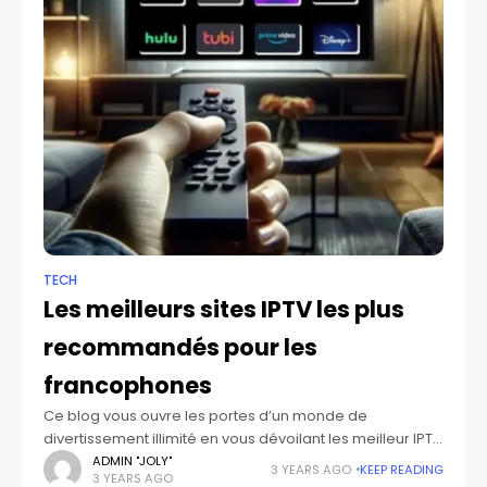
TECH
Les meilleurs sites IPTV les plus
recommandés pour les
francophones
Ce blog vous ouvre les portes d’un monde de
divertissement illimité en vous dévoilant les meilleur IPTV
de haute qualité disponibles en France. Oubliez les
ADMIN "JOLY"
3 YEARS AGO
KEEP READING
3 YEARS AGO
câbles et les abonnements onéreux,