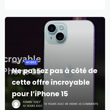
HOME
MOBILE
Ne passez pas à côté de
cette offre incroyable
pour l’iPhone 15
ADMIN "JOLY"
10 YEARS AGO
1K VIEWS
0 COMMENTS
10 YEARS AGO