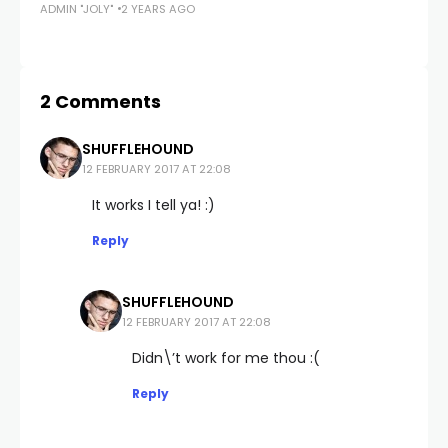
ADMIN "JOLY"
2 YEARS AGO
s
ADM
2 Comments
SHUFFLEHOUND
12 FEBRUARY 2017 AT 22:08
It works I tell ya! :)
Reply
SHUFFLEHOUND
12 FEBRUARY 2017 AT 22:08
Didn\’t work for me thou :(
Reply