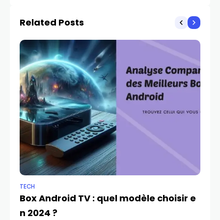
gamme et une
promotion
Related Posts
exceptionnelle pour
son lancement.
TECH
MO
Box Android TV : quel modèle choisir e
Un
n 2024 ?
u