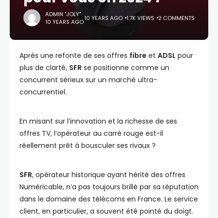
ADMIN "JOLY"
10 YEARS AGO
1.7K VIEWS
2 COMMENTS
10 YEARS AGO
Après une refonte de ses offres
fibre
et
ADSL
pour
plus de clarté,
SFR
se positionne comme un
concurrent sérieux sur un marché ultra-
concurrentiel.
En misant sur l’innovation et la richesse de ses
offres TV, l’opérateur au carré rouge est-il
réellement prêt à bousculer ses rivaux ?
SFR
, opérateur historique ayant hérité des offres
Numéricable, n’a pas toujours brillé par sa réputation
dans le domaine des télécoms en France. Le service
client, en particulier, a souvent été pointé du doigt.